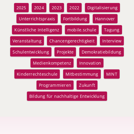
2025
2024
2023
2022
Digitalisierung
Unterrichtspraxis
Fortbildung
Hannover
Künstliche Intelligenz
mobile.schule
Tagung
Veranstaltung
Chancengerechtigkeit
Interview
Schulentwicklung
Projekte
Demokratiebildung
Medienkompetenz
Innovation
Kinderrechteschule
Mitbestimmung
MINT
Programmieren
Zukunft
Bildung für nachhaltige Entwicklung