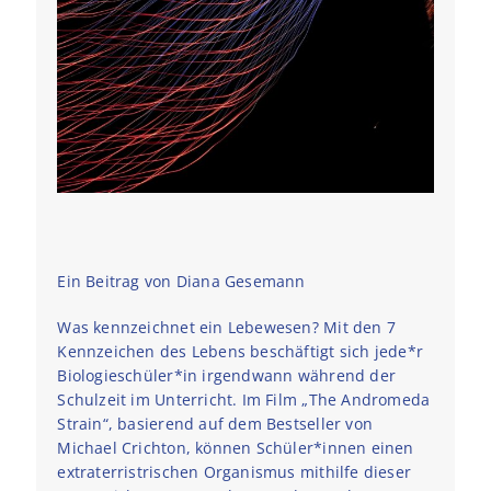
Ein Beitrag von Diana Gesemann
Was kennzeichnet ein Lebewesen? Mit den 7
Kennzeichen des Lebens beschäftigt sich jede*r
Biologieschüler*in irgendwann während der
Schulzeit im Unterricht. Im Film „The Andromeda
Strain“, basierend auf dem Bestseller von
Michael Crichton, können Schüler*innen einen
extraterristrischen Organismus mithilfe dieser