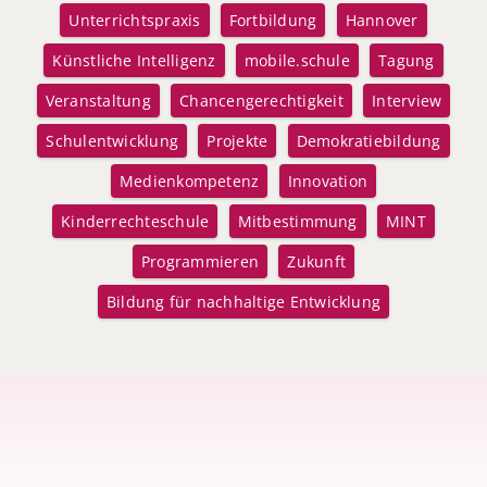
Unterrichtspraxis
Fortbildung
Hannover
Künstliche Intelligenz
mobile.schule
Tagung
Veranstaltung
Chancengerechtigkeit
Interview
Schulentwicklung
Projekte
Demokratiebildung
Medienkompetenz
Innovation
Kinderrechteschule
Mitbestimmung
MINT
Programmieren
Zukunft
Bildung für nachhaltige Entwicklung