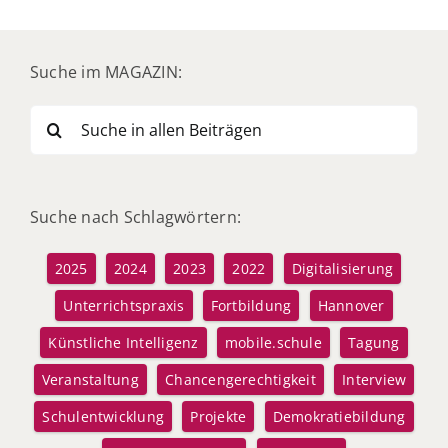
Suche im MAGAZIN:
Suche
nach:
Suche nach Schlagwörtern:
2025
2024
2023
2022
Digitalisierung
Unterrichtspraxis
Fortbildung
Hannover
Künstliche Intelligenz
mobile.schule
Tagung
Veranstaltung
Chancengerechtigkeit
Interview
Schulentwicklung
Projekte
Demokratiebildung